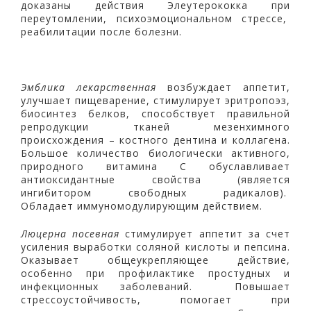
доказаны действия Элеутерококка при
переутомлении, психоэмоциональном стрессе,
реабилитации после болезни.
Эмблика лекарственная
возбуждает аппетит,
улучшает пищеварение, стимулирует эритропоэз,
биосинтез белков, способствует правильной
репродукции тканей мезенхимного
происхождения – костного дентина и коллагена.
Большое количество биологически активного,
природного витамина С обуславливает
антиоксидантные свойства (является
ингибитором свободных радикалов).
Обладает иммуномодулирующим действием.
Люцерна посевная
стимулирует аппетит за счет
усиления выработки соляной кислоты и пепсина.
Оказывает общеукрепляющее действие,
особенно при профилактике простудных и
инфекционных заболеваний. Повышает
стрессоустойчивость, помогает при