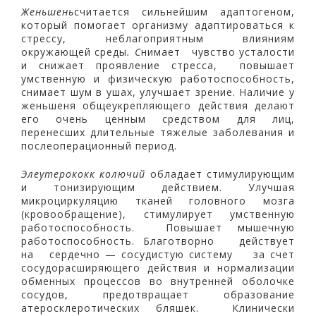
Женьшень
считается сильнейшим адаптогеном,
который помогает организму адаптироваться к
стрессу, неблагоприятным влияниям
окружающей среды
. С
нимает чувство усталости
и снижает проявление стресса, повышает
умственную и физическую работоспособность,
снимает шум в ушах, улучшает зрение. Наличие у
женьшеня общеукрепляющего действия делают
его очень ценным средством для лиц,
перенесших длительные тяжелые заболевания и
послеоперационный период.
Элеутерококк колючий
обладает стимулирующим
и тонизирующим действием. Улучшая
микроциркуляцию тканей головного мозга
(кровообращение), стимулирует умственную
работоспособность. Повышает мышечную
работоспособность. Благотворно действует
на сердечно — сосудистую систему за счет
сосудорасширяющего действия и нормализации
обменных процессов во внутренней оболочке
сосудов, предотвращает образование
атеросклеротических бляшек. Клинически