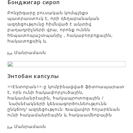
Бонджигар сироп
Բոնջիգարը բուսական կոմպլեքս
պատրաստուկ է, որի դեղաբանական
ազդեցությունը հիմնված է ակտիվ
բաղադրիչների վրա, որոնք ունեն
հեպատոպաշտպանիչ , հակաբորբոքային,
հակատոքսիկ և
Մանրամասն
Энтобан капсулы
<<Էնտոբան>>-ը կոմբինացված ֆիտոապարատ
է, որն ունի հակափորլուծային,
հակամանրէային, հակապրոտոզային /
նախնէակների կենսագործունեությունն
ընկճող/ ազդեցություն: Խավավոր հոլարենան
ունի հակամանրէային և հակաամեոբային
Մանրամասն