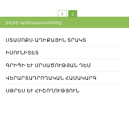
1
2
բոլոր պրեպարատները
ՍՏԱՄՈՔՍ-ԱՂԻՔԱՅԻՆ ՏՐԱԿՏ
ԻՄՈՒՆԻՏԵՏ
ԳՐԻՊԻ ԵՒ ՄՐՍԱԾՈՒԹՅԱՆ ԴԵՄ
ՎԵՐԱՐՏԱԴՐՈՂԱԿԱՆ ՀԱՄԱԿԱՐԳ
ՍԹՐԵՍ ԵՒ ՀԻՇՈՂՈՒԹՅՈՒՆ