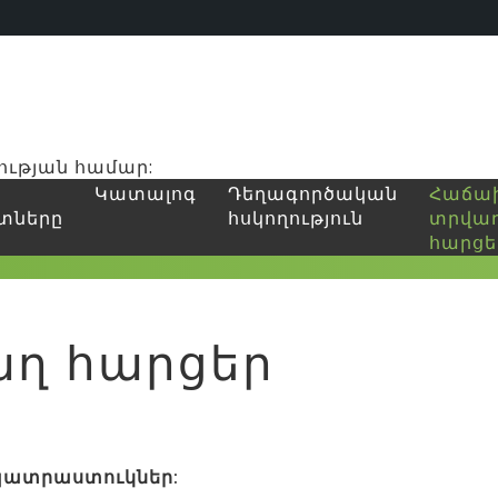
ության համար:
Կատալոգ
Դեղագործական
Հաճա
տները
հսկողություն
տրվա
հարցե
ղ հարցեր
 պատրաստուկներ: