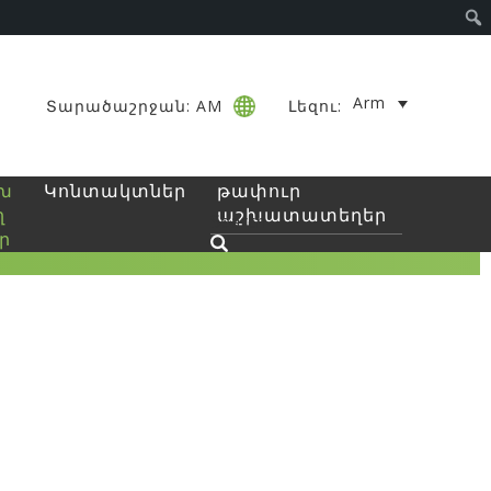
Arm
Տարածաշրջան: AM
Լեզու:
խ
Կոնտակտներ
թափուր
ղ
աշխատատեղեր
ր