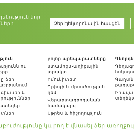
որոնց հետևում են արտադրողները՝ ապահովել
ւնը, մաքրությունը, արդյունավետությունը և 
ղեկություն նոր
 վկայագիրը փաստում է այն մասին, որ արտա
ների
ն համապատասխան, չի ներառում իր մեջ կողմն
ևով և երաշխավորում է բոլոր հատկություննե
նալը:
թյուն
բոլոր պրեպարատները
Գնորդն
ւթյունն ու
ստամոքս-աղիքային
Դեղագ
երը
տրակտ
հսկողո
ը ձեր
Իմունիտետ
Գաղտն
աշրջանում
քաղաք
Գրիպի և մրսածության
ոգիաներ և
դեմ
Իրավա
րություններ
տեղեկա
Վերարտադրողական
ատեղեր
համակարգ
կտներ
Սթրես և հիշողություն
բուժությունը կարող է վնասել ձեր առողջո