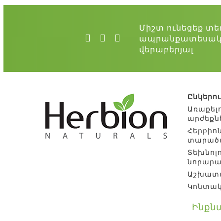
ստանդարտների համակարգ է, 
պատշաճ որակը, անվտանգությո
Միշտ ունեցեք տե
արտադրական գործունեության
ապրանքատեսակ
պահանջվող խիստ պայմանների
վերաբերյալ
փաթեթավորված է անհրաժեշտ ձ
պիտանելիության ժամկետի լրա
Ընկերու
Առաքելո
արժեքն
Հերբիոն
տարած
Տեխնոլ
նորարա
Աշխատ
Կոնտա
Ինքնա