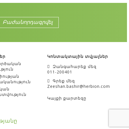
ու իրենց արտադրանքի
վավերականությունը: Պատշաճ
դրանքը արտադրված է
ակի նյութեր, ինչպես նաև
րի պահպանումը մինչև
եր
Կոնտակտային տվյալներ
ործական
Զանգահարեք մեզ
ւթյուն
011-200401
իության
Գրեք մեզ
ականություն
Zeeshan.bashir@herbion.com
կան
տվություն
Կայքի քարտեզը
ւթյանը